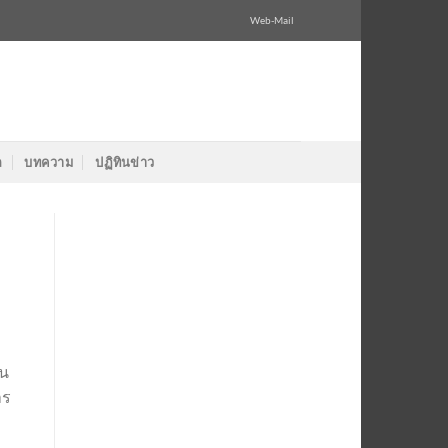
Web-Mail
ล
บทความ
ปฏิทินข่าว
ใน
าร