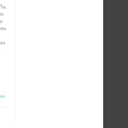
้ใน
่ง
ูป
ียน
่อง
น
แท่ง