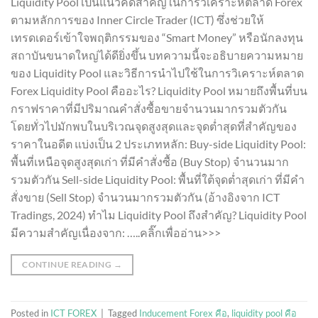
Liquidity Pool เป็นแนวคิดสำคัญในการวิเคราะห์ตลาด Forex
ตามหลักการของ Inner Circle Trader (ICT) ซึ่งช่วยให้
เทรดเดอร์เข้าใจพฤติกรรมของ “Smart Money” หรือนักลงทุน
สถาบันขนาดใหญ่ได้ดียิ่งขึ้น บทความนี้จะอธิบายความหมาย
ของ Liquidity Pool และวิธีการนำไปใช้ในการวิเคราะห์ตลาด
Forex Liquidity Pool คืออะไร? Liquidity Pool หมายถึงพื้นที่บน
กราฟราคาที่มีปริมาณคำสั่งซื้อขายจำนวนมากรวมตัวกัน
โดยทั่วไปมักพบในบริเวณจุดสูงสุดและจุดต่ำสุดที่สำคัญของ
ราคาในอดีต แบ่งเป็น 2 ประเภทหลัก: Buy-side Liquidity Pool:
พื้นที่เหนือจุดสูงสุดเก่า ที่มีคำสั่งซื้อ (Buy Stop) จำนวนมาก
รวมตัวกัน Sell-side Liquidity Pool: พื้นที่ใต้จุดต่ำสุดเก่า ที่มีคำ
สั่งขาย (Sell Stop) จำนวนมากรวมตัวกัน (อ้างอิงจาก ICT
Tradings, 2024) ทำไม Liquidity Pool ถึงสำคัญ? Liquidity Pool
มีความสำคัญเนื่องจาก: …..คลิ๊กเพื่ออ่าน>>>
CONTINUE READING
→
Posted in
ICT FOREX
|
Tagged
Inducement Forex คือ
,
liquidity pool คือ