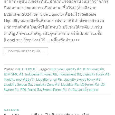
ราคาทะลุขึ้นไปถึงระดับนี้ มักเกิดแรงซื้อจำนวนมากจากการ
ปิดสถานะขายและการเปิดสถานะซื้อใหม่ (อ้างอิงจาก
B2Broker, 2024) Sell Side Liquidity คืออะไร? Sell Side
Liquidity หมายถึงพื้นที่บนกราฟราคาที่มีคำสั่งขายจำนวน
มากรวมตัวกัน โดยทั่วไปมักพบในบริเวณใต้ระดับแนวรับ
สำคัญ ลักษณะสำคัญ: เป็นจุดที่เทรดเดอร์ที่เปิดสถานะซื้อ
(Long) วาง Stop Loss ไว้ …..คลิ๊กเพื่ออ่าน>>>
CONTINUE READING
→
Posted in
ICT FOREX
|
Tagged
Buy Side Liquidity คือ
,
IDM Forex คือ
,
IDM SMC คือ
,
Inducement Forex คือ
,
Inducement คือ
,
Liquidity Forex คือ
,
liquidity pool คืออะไร
,
Liquidity price คือ
,
Liquidity sweep Forex คือ
,
Liquidity Sweep คือ
,
Liquidity Zone คือ
,
Liquidity คือ
,
LQ Forex คือ
,
LQ
Sweep คือ
,
PDL Forex คือ
,
Sweep Forex คือ
,
กัปตัน เทรดดิ้ง pantip
ICT FOREX