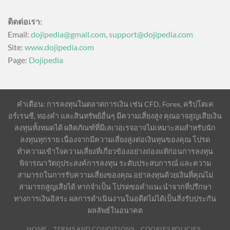
ติดต่อเรา:
Email:
dojipedia@gmail.com
,
support@dojipedia.com
Site:
www.dojipedia.com
Page:
Dojipedia
คำเตือน: การลงทุนในตลาดการเงิน เช่น CFD, Forex, คริปโตเค
อร์เรนซี, ทองคำ และสินทรัพย์อื่นๆ มีความเสี่ยงสูง คุณอาจสูญเสียเงิน
ลงทุนทั้งหมดได้ ผลิตภัณฑ์ที่มีเลเวอเรจอาจไม่เหมาะสมสำหรับนัก
ลงทุนทุกราย เนื่องจากมีความเสี่ยงสูงต่อเงินทุนของคุณ โปรด
ทำความเข้าใจความเสี่ยงที่เกี่ยวข้องอย่างถ่องแท้ก่อนการลงทุน
พิจารณาวัตถุประสงค์การลงทุน ระดับประสบการณ์ และความ
สามารถในการรับความเสี่ยงของคุณ อย่าลงทุนด้วยเงินที่คุณไม่
สามารถสูญเสียได้ หากจำเป็น โปรดขอคำแนะนำจากที่ปรึกษา
ทางการเงินอิสระ ผลการดำเนินงานในอดีตไม่ได้เป็นสิ่งรับประกัน
ผลลัพธ์ในอนาคต
HOME
TERMS AND CONDITIONS
COOKIES POLICIES