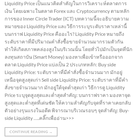
Liquidity Price เป็นแนวคิดสำคัญในการวิเคราะห์ตลาดการ
เงิน โดยเฉพาะในตลาด Forex และ Cryptocurrency ตามหลัก
การของ Inner Circle Trader (ICT) บทความนี้จะอธิบายความ
หมายของ Liquidity Price และวิธีการระบุระดับราคาเหล่านี้
บนกราฟ Liquidity Price คืออะไร? Liquidity Price หมายถึง
ระดับราคาที่มีปริมาณคำสั่งซื้อขายจำนวนมากรวมตัวกัน
ทำให้เกิดสภาพคล่องสูงในบริเวณนั้น โดยทั่วไปมักเป็นจุดที่นัก
ลงทุนสถาบัน (Smart Money) มองหาเพื่อเข้าหรือออกจาก
ตลาด Liquidity Price แบ่งเป็น 2 ประเภทหลัก: Buy side
Liquidity Price: ระดับราคาที่มีคำสั่งซื้อจำนวนมาก มักอยู่
เหนือจุดสูงสุดเก่า Sell side Liquidity Price: ระดับราคาที่มีคำ
สั่งขายจำนวนมาก มักอยู่ใต้จุดต่ำสุดเก่า วิธีการดู Liquidity
Price ระบุจุดสูงสุดและต่ำสุดสำคัญ: บนกราฟราคา มองหาจุด
สูงสุดและต่ำสุดที่เด่นชัด ให้ความสำคัญกับจุดที่ราคาเคยกลับ
ตัวอย่างรุนแรงในอดีต พิจารณาบริเวณรอบๆ จุดสำคัญ: Buy-
side Liquidity …..คลิ๊กเพื่ออ่าน>>>
CONTINUE READING
→