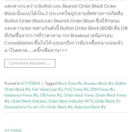
แตกต่างระหว่าง Bullish และ Bearish Order Block Order
Block นั้นแบ่งได้เป็น 2 ประเภทใหญ่ๆ ตามทิศทางการเกิดคือ
Bullish Order Block และ Bearish Order Block ซึ่งมีลักษณะ
และความหมายต่างกันดังนี้ Bullish Order Block (BOB) คือ OB
ที่เกิดขึ้นจากการที่ราคาสามารถ Breakout เหนือกรอบ
Consolidation ขึ้นไปได้ บ่งบอกถึงการมีแรงซื้อหนาแน่นเข้า
มาในตลาด …..คลิ๊กเพื่ออ่าน>>>
CONTINUE READING
→
Posted in
ICT FOREX
|
Tagged
Block Zone คือ
,
Breaker Block คือ
,
Bullish
Order Block คือ
,
Fair Value Gap คือ
,
FVG Forex คือ
,
IDM Forex คือ
,
Imbalance Forex คือ
,
OB Forex คือ
,
Order block Forex
,
Order Block Forex
คือ
,
Order Block indicator
,
Order block Indicator MT4
,
Order Block กับ
Demand ต่าง กัน อย่างไร
,
Order Block คือ
,
Rejection block คือ
ICT FOREX