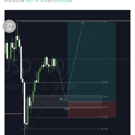
POSTED ON
JULY 29, 2024
BY
DOJIPEDIA
29
Jul