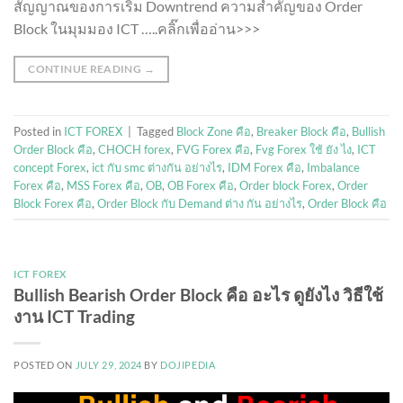
สัญญาณของการเริ่ม Downtrend ความสำคัญของ Order
Block ในมุมมอง ICT …..คลิ๊กเพื่ออ่าน>>>
CONTINUE READING
→
Posted in
ICT FOREX
|
Tagged
Block Zone คือ
,
Breaker Block คือ
,
Bullish
Order Block คือ
,
CHOCH forex
,
FVG Forex คือ
,
Fvg Forex ใช้ ยัง ไง
,
ICT
concept Forex
,
ict กับ smc ต่างกัน อย่างไร
,
IDM Forex คือ
,
Imbalance
Forex คือ
,
MSS Forex คือ
,
OB
,
OB Forex คือ
,
Order block Forex
,
Order
Block Forex คือ
,
Order Block กับ Demand ต่าง กัน อย่างไร
,
Order Block คือ
ICT FOREX
Bullish Bearish Order Block คือ อะไร ดูยังไง วิธีใช้
งาน ICT Trading
POSTED ON
JULY 29, 2024
BY
DOJIPEDIA