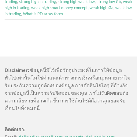
trading
,
strong high in trading
,
strong high weak low
,
strong low คือ
,
weak
high in trading
,
weak high smart money concept
,
weak high คือ
,
weak low
in trading
,
What is PD array forex
Disclaimer:
ข้อมูลนี้มีไว้เพื่อวัตถุประสงค์ในการให้ข้อมูล
ทั่วไปเท่านั้น ไม่ใช่คำแนะนำทางการเงินหรือกฎหมาย เราไม่
รับประกันความถูกต้องของข้อมูล การตัดสินใจใดๆ ที่อ้างอิง
จากข้อมูลนี้เป็นความรับผิดชอบของคุณ เราไม่รับผิดชอบต่อ
ความเสียหายที่อาจเกิดขึ้น การใช้เว็บไซต์ถือว่าคุณยอมรับ
เงื่อนไขทั้งหมดนี้
ติดต่อเรา:
Email:
dojipedia@gmail.com
,
support@dojipedia.com