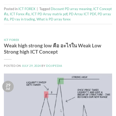
Posted in
ICT FOREX
|
Tagged
Discount PD array meaning
,
ICT Concept
คือ
,
ICT Forex คือ
,
ICT PD Array matrix pdf
,
PD Array ICT PDF
,
PD array
คือ
,
PD ray in trading
,
What is PD array forex
ICT FOREX
Weak high strong low คือ อะไรใน Weak Low
Strong high ICT Concept
POSTED ON
JULY 29, 2024
BY
DOJIPEDIA
29
Jul