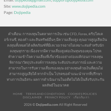
Site:
www.dojipedia.com
Page:
Dojipedia
คำเตือน: การลงทุนในตลาดการเงิน เช่น CFD, Forex, คริปโตเค
อร์เรนซี, ทองคำ และสินทรัพย์อื่นๆ มีความเสี่ยงสูง คุณอาจสูญเสียเงิน
ลงทุนทั้งหมดได้ ผลิตภัณฑ์ที่มีเลเวอเรจอาจไม่เหมาะสมสำหรับนัก
ลงทุนทุกราย เนื่องจากมีความเสี่ยงสูงต่อเงินทุนของคุณ โปรด
ทำความเข้าใจความเสี่ยงที่เกี่ยวข้องอย่างถ่องแท้ก่อนการลงทุน
พิจารณาวัตถุประสงค์การลงทุน ระดับประสบการณ์ และความ
สามารถในการรับความเสี่ยงของคุณ อย่าลงทุนด้วยเงินที่คุณไม่
สามารถสูญเสียได้ หากจำเป็น โปรดขอคำแนะนำจากที่ปรึกษา
ทางการเงินอิสระ ผลการดำเนินงานในอดีตไม่ได้เป็นสิ่งรับประกัน
ผลลัพธ์ในอนาคต
HOME
TERMS AND CONDITIONS
COOKIES POLICIES
DISCLAIMER
PRIVACY POLICY
เกี่ยวกับเรา
2026 ©
Dojipedia.com
All Right Reserved