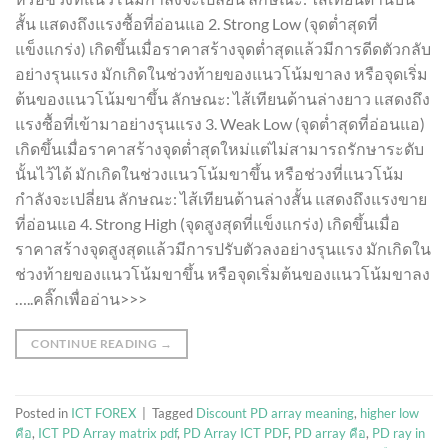
สั้น แสดงถึงแรงซื้อที่อ่อนแอ 2. Strong Low (จุดต่ำสุดที่
แข็งแกร่ง) เกิดขึ้นเมื่อราคาสร้างจุดต่ำสุดแล้วมีการดีดตัวกลับ
อย่างรุนแรง มักเกิดในช่วงท้ายของแนวโน้มขาลง หรือจุดเริ่ม
ต้นของแนวโน้มขาขึ้น ลักษณะ: ไส้เทียนด้านล่างยาว แสดงถึง
แรงซื้อที่เข้ามาอย่างรุนแรง 3. Weak Low (จุดต่ำสุดที่อ่อนแอ)
เกิดขึ้นเมื่อราคาสร้างจุดต่ำสุดใหม่แต่ไม่สามารถรักษาระดับ
นั้นไว้ได้ มักเกิดในช่วงแนวโน้มขาขึ้น หรือช่วงที่แนวโน้ม
กำลังจะเปลี่ยน ลักษณะ: ไส้เทียนด้านล่างสั้น แสดงถึงแรงขาย
ที่อ่อนแอ 4. Strong High (จุดสูงสุดที่แข็งแกร่ง) เกิดขึ้นเมื่อ
ราคาสร้างจุดสูงสุดแล้วมีการปรับตัวลงอย่างรุนแรง มักเกิดใน
ช่วงท้ายของแนวโน้มขาขึ้น หรือจุดเริ่มต้นของแนวโน้มขาลง
…..คลิ๊กเพื่ออ่าน>>>
CONTINUE READING
→
Posted in
ICT FOREX
|
Tagged
Discount PD array meaning
,
higher low
คือ
,
ICT PD Array matrix pdf
,
PD Array ICT PDF
,
PD array คือ
,
PD ray in