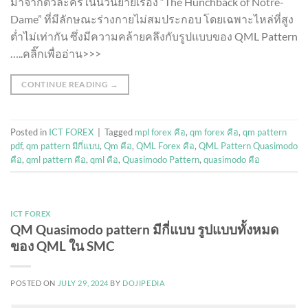
มาจากตัวละครในนวนิยายเรื่อง “The Hunchback of Notre-
Dame” ที่มีลักษณะร่างกายไม่สมประกอบ โดยเฉพาะไหล่ที่สูง
ต่ำไม่เท่ากัน ซึ่งมีความคล้ายคลึงกับรูปแบบของ QML Pattern
…..คลิ๊กเพื่ออ่าน>>>
CONTINUE READING
→
Posted in
ICT FOREX
|
Tagged
mpl forex คือ
,
qm forex คือ
,
qm pattern
pdf
,
qm pattern มีกี่แบบ
,
Qm คือ
,
QML Forex คือ
,
QML Pattern Quasimodo
คือ
,
qml pattern คือ
,
qml คือ
,
Quasimodo Pattern
,
quasimodo คือ
ICT FOREX
QM Quasimodo pattern มีกี่แบบ รูปแบบทั้งหมด
ของ QML ใน SMC
POSTED ON
JULY 29, 2024
BY
DOJIPEDIA