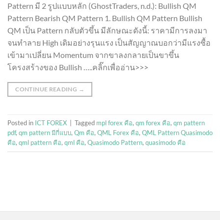
Pattern มี 2 รูปแบบหลัก (GhostTraders, n.d.): Bullish QM
Pattern Bearish QM Pattern 1. Bullish QM Pattern Bullish
QM เป็น Pattern กลับตัวขึ้น มีลักษณะดังนี้: ราคามีการลงมา
จนทำลาย High เดิมอย่างรุนแรง เป็นสัญญาณบอกว่ามีแรงซื้อ
เข้ามาเปลี่ยน Momentum จากขาลงกลายเป็นขาขึ้น
โครงสร้างของ Bullish …..คลิ๊กเพื่ออ่าน>>>
CONTINUE READING
→
Posted in
ICT FOREX
|
Tagged
mpl forex คือ
,
qm forex คือ
,
qm pattern
pdf
,
qm pattern มีกี่แบบ
,
Qm คือ
,
QML Forex คือ
,
QML Pattern Quasimodo
คือ
,
qml pattern คือ
,
qml คือ
,
Quasimodo Pattern
,
quasimodo คือ