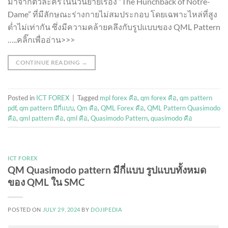
มาจากตัวละครในนวนิยายเรื่อง “The Hunchback of Notre-
Dame” ที่มีลักษณะร่างกายไม่สมประกอบ โดยเฉพาะไหล่ที่สูง
ต่ำไม่เท่ากัน ซึ่งมีความคล้ายคลึงกับรูปแบบของ QML Pattern
…..คลิ๊กเพื่ออ่าน>>>
CONTINUE READING
→
Posted in
ICT FOREX
|
Tagged
mpl forex คือ
,
qm forex คือ
,
qm pattern
pdf
,
qm pattern มีกี่แบบ
,
Qm คือ
,
QML Forex คือ
,
QML Pattern Quasimodo
คือ
,
qml pattern คือ
,
qml คือ
,
Quasimodo Pattern
,
quasimodo คือ
ICT FOREX
QM Quasimodo pattern มีกี่แบบ รูปแบบทั้งหมด
ของ QML ใน SMC
POSTED ON
JULY 29, 2024
BY
DOJIPEDIA