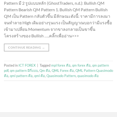
Pattern มี 2 รูปแบบหลัก (GhostTraders, n.d.): Bullish QM
Pattern Bearish QM Pattern 1. Bullish QM Pattern Bullish
QM เป็น Pattern กลับตัวขึ้น มีลักษณะดังนี้: ราคามีการลงมา
จนทำลาย High เดิมอย่างรุนแรง เป็นสัญญาณบอกว่ามีแรงซื้อ
เข้ามาเปลี่ยน Momentum จากขาลงกลายเป็นขาขึ้น
โครงสร้างของ Bullish …..คลิ๊กเพื่ออ่าน>>>
CONTINUE READING
→
Posted in
ICT FOREX
|
Tagged
mpl forex คือ
,
qm forex คือ
,
qm pattern
pdf
,
qm pattern มีกี่แบบ
,
Qm คือ
,
QML Forex คือ
,
QML Pattern Quasimodo
คือ
,
qml pattern คือ
,
qml คือ
,
Quasimodo Pattern
,
quasimodo คือ