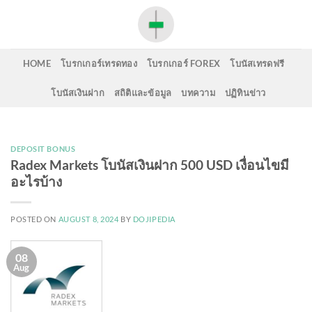
Skip
to
content
HOME
โบรกเกอร์เทรดทอง
โบรกเกอร์ FOREX
โบนัสเทรดฟรี
โบนัสเงินฝาก
สถิติและข้อมูล
บทความ
ปฏิทินข่าว
DEPOSIT BONUS
Radex Markets โบนัสเงินฝาก 500 USD เงื่อนไขมี
อะไรบ้าง
POSTED ON
AUGUST 8, 2024
BY
DOJIPEDIA
08
Aug