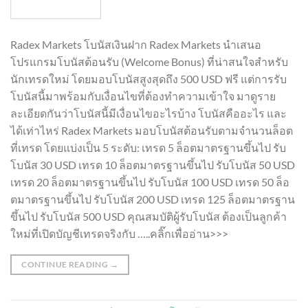
Radex Markets โบนัสเงินฝาก Radex Markets นำเสนอ
โปรแกรมโบนัสต้อนรับ (Welcome Bonus) ที่น่าสนใจสำหรับ
นักเทรดใหม่ โดยมอบโบนัสสูงสุดถึง 500 USD ฟรี แต่การรับ
โบนัสนี้มาพร้อมกับเงื่อนไขที่ต้องทำความเข้าใจ มาดูราย
ละเอียดกันว่าโบนัสนี้มีเงื่อนไขอะไรบ้าง โบนัสคืออะไร และ
ได้เท่าไหร่ Radex Markets มอบโบนัสต้อนรับตามจำนวนล็อต
ที่เทรด โดยแบ่งเป็น 5 ระดับ: เทรด 5 ล็อตมาตรฐานขึ้นไป รับ
โบนัส 30 USD เทรด 10 ล็อตมาตรฐานขึ้นไป รับโบนัส 50 USD
เทรด 20 ล็อตมาตรฐานขึ้นไป รับโบนัส 100 USD เทรด 50 ล็อ
ตมาตรฐานขึ้นไป รับโบนัส 200 USD เทรด 125 ล็อตมาตรฐาน
ขึ้นไป รับโบนัส 500 USD คุณสมบัติผู้รับโบนัส ต้องเป็นลูกค้า
ใหม่ที่เปิดบัญชีเทรดจริงกับ …..คลิ๊กเพื่ออ่าน>>>
CONTINUE READING
→