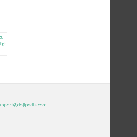
คือ
,
High
upport@dojipedia.com