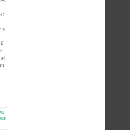
ไหว
ขาย
มี
ge
ของ
วาม
ป
คือ
,
High