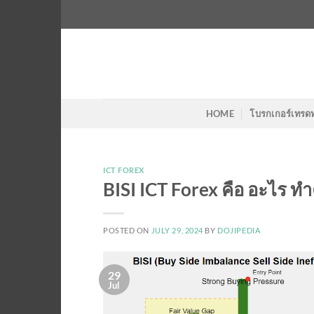
Skip
to
content
HOME
โบรกเกอร์เทรด
ICT FOREX
BISI ICT Forex คือ อะไร ทำ
POSTED ON
JULY 29, 2024
BY
DOJIPEDIA
29
Jul