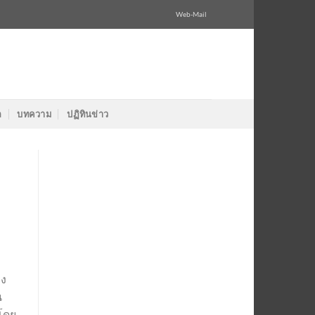
Web-Mail
ล
บทความ
ปฏิทินข่าว
e
อง
น
โดย