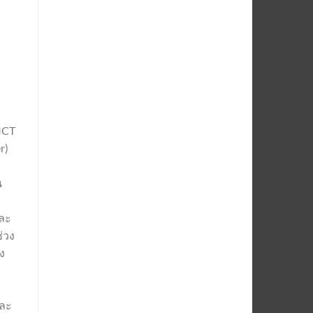
ICT
r)
น
า
และ
่วง
ง
และ