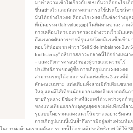
มาทำความเข้าใจเกี่ยวกับ SIBI กันว่าคืออะไร เกิ
ขึ้นอย่างไร และนักเทรดสามารถใช้ประโยชน์จา
มันได้อย่างไร SIBI คืออะไร? SIBI เป็นช่องว่างมูล
ที่เป็นธรรม (fair value gap) ในทิศทางขาลง ตามด
การเคลื่อนไหวของราคาลงอย่างรวดเร็ว มันแสด
ถึงแรงกดดันการขายที่รุนแรงโดยมีแรงซื้อเข้าม
ตอบโต้น้อยมาก คำว่า “Sell Side Imbalance Buy S
Inefficiency” อธิบายสภาวะตลาดนี้ได้อย่างเหม
– แสดงถึงการครอบงำของผู้ขายและความไร้
ประสิทธิภาพของผู้ซื้อ การเกิดรูปแบบ SIBI SIBI
สามารถระบุได้จากการเกิดแท่งเทียน 3 แท่งที่มี
ลักษณะเฉพาะ: แท่งเทียนทั้งสามมีตัวเทียนขนาด
ใหญ่และมีไส้เทียนน้อยมาก แสดงถึงแรงกดดันก
ขายที่รุนแรง มีช่องว่างที่สังเกตได้ระหว่างจุดต่ำส
ของแท่งเทียนแรกกับจุดสูงสุดของแท่งเทียนที่สา
รูปแบบโดยรวมแสดงแนวโน้มขาลงอย่างชัดเจน
การเกิดรูปแบบนี้เน้นย้ำถึงการมีอยู่อย่างท่วมท้
นการต่อต้านแรงกดดันการขายนี้ได้อย่างมีประสิทธิภาพ วิธีใช้ SI