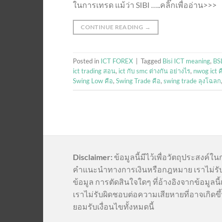
ในการเทรด แม้ว่า SIBI …..คลิ๊กเพื่ออ่าน>>>
CONTINUE READING
→
Posted in
ICT FOREX
|
Tagged
Bisi ICT meaning
,
BSL
ict trading สอน
,
ict กับ smc ต่างกัน อย่างไร
,
nwog ict ค
Swing Low คือ
,
Swing Trade คือ
,
swing trade ลุงโฉลก
Disclaimer:
ข้อมูลนี้มีไว้เพื่อวัตถุประสงค์ใน
คำแนะนำทางการเงินหรือกฎหมาย เราไม่รั
ข้อมูล การตัดสินใจใดๆ ที่อ้างอิงจากข้อมูล
เราไม่รับผิดชอบต่อความเสียหายที่อาจเกิดขึ้
ยอมรับเงื่อนไขทั้งหมดนี้