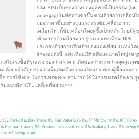
รวม: BISI เป็นช่องว่างของมูลค่าที่เป็นธรรม (fair
value gap) ในทิศทางขาขึ้น ตามด้วยการเคลื่อน
ของราคาขึ้นอย่างรุนแรง แรงขับเคลื่อน: การ
เคลื่อนไหวนี้ขับเคลื่อนโดยผู้ซื้อเป็นหลัก โดยมีผู้
เข้ามาต่อต้านน้อยมาก รูปแบบแท่งเทียน: BISI
ประกอบด้วยการเรียงตัวของแท่งเทียน 3 แท่ง โดย
ลักษณะดังนี้: แท่งเทียนมีตัวเทียนขนาดใหญ่ (lar
สดงถึงแรงซื้อที่รุนแรง ช่องว่างราคา: เกิดช่องว่างระหว่างจุดสูงสุด
าม นัยยะสำคัญ: ช่องว่างนี้แสดงถึงความแข็งแกร่งของผู้ซื้อและค
ื้อ การใช้ BISI ในการเทรด BISI สามารถใช้ในการเทรดได้หลายรู
กับแนวคิด ICT …..คลิ๊กเพื่ออ่าน>>>
 SSL Forex คือ
,
Day Trade คือ
,
Fair Value Gap คือ
,
FTMO Swing คือ
,
ICT Forex 
ือ
,
Position Trading คือ
,
Premium Discount zone คือ
,
Scalping Trade คือ
,
Swing 
,
กลยุทธ์ Swing Trade