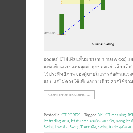
bodies) มีไส้เทียนสั้นมาก (minimal wicks) แ
แท่งเทียนแรกและจุดต่ำสุดของแท่งเทียนที่ส
ไร้ประสิทธิภาพของผู้ขายในการต่อต้านแรงซ
แบบ แต่ไม่ควรใช้เพียงอย่างเดียว ควรใช้ร่วม
CONTINUE READING
→
Posted in
ICT FOREX
|
Tagged
Bisi ICT meaning
,
BSL
ict trading สอน
,
ict กับ smc ต่างกัน อย่างไร
,
nwog ict ค
Swing Low คือ
,
Swing Trade คือ
,
swing trade ลุงโฉลก