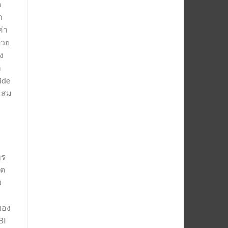
ด
ก
ค่า
้วย
ง
า
ide
าะสม
าร
ุด
ม
นของ
BI