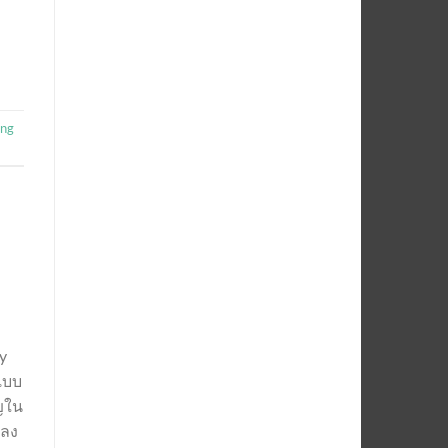
ing
cy
แบบ
ัญใน
าลง