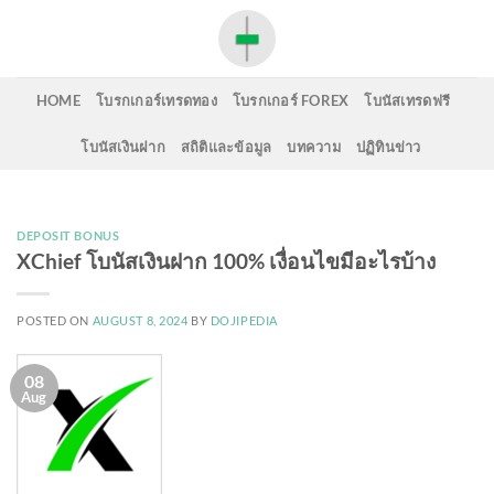
Skip
to
content
HOME
โบรกเกอร์เทรดทอง
โบรกเกอร์ FOREX
โบนัสเทรดฟรี
โบนัสเงินฝาก
สถิติและข้อมูล
บทความ
ปฏิทินข่าว
DEPOSIT BONUS
XChief โบนัสเงินฝาก 100% เงื่อนไขมีอะไรบ้าง
POSTED ON
AUGUST 8, 2024
BY
DOJIPEDIA
08
Aug