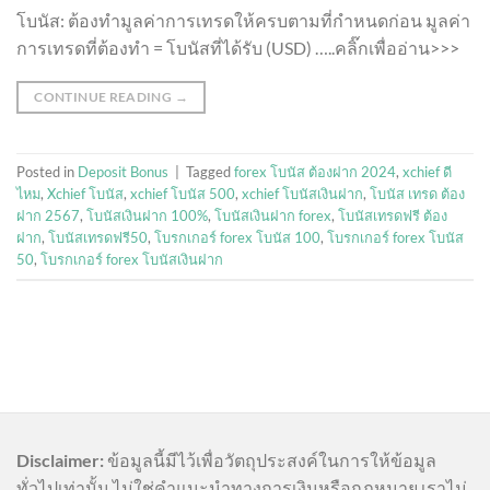
โบนัส: ต้องทำมูลค่าการเทรดให้ครบตามที่กำหนดก่อน มูลค่า
การเทรดที่ต้องทำ = โบนัสที่ได้รับ (USD) …..คลิ๊กเพื่ออ่าน>>>
CONTINUE READING
→
Posted in
Deposit Bonus
|
Tagged
forex โบนัส ต้องฝาก 2024
,
xchief ดี
ไหม
,
Xchief โบนัส
,
xchief โบนัส 500
,
xchief โบนัสเงินฝาก
,
โบนัส เทรด ต้อง
ฝาก 2567
,
โบนัสเงินฝาก 100%
,
โบนัสเงินฝาก forex
,
โบนัสเทรดฟรี ต้อง
ฝาก
,
โบนัสเทรดฟรี50
,
โบรกเกอร์ forex โบนัส 100
,
โบรกเกอร์ forex โบนัส
50
,
โบรกเกอร์ forex โบนัสเงินฝาก
Disclaimer:
ข้อมูลนี้มีไว้เพื่อวัตถุประสงค์ในการให้ข้อมูล
ทั่วไปเท่านั้น ไม่ใช่คำแนะนำทางการเงินหรือกฎหมาย เราไม่