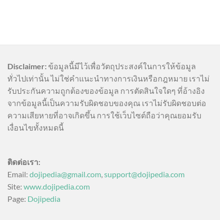
Disclaimer:
ข้อมูลนี้มีไว้เพื่อวัตถุประสงค์ในการให้ข้อมูล
ทั่วไปเท่านั้น ไม่ใช่คำแนะนำทางการเงินหรือกฎหมาย เราไม่
รับประกันความถูกต้องของข้อมูล การตัดสินใจใดๆ ที่อ้างอิง
จากข้อมูลนี้เป็นความรับผิดชอบของคุณ เราไม่รับผิดชอบต่อ
ความเสียหายที่อาจเกิดขึ้น การใช้เว็บไซต์ถือว่าคุณยอมรับ
เงื่อนไขทั้งหมดนี้
ติดต่อเรา:
Email:
dojipedia@gmail.com
,
support@dojipedia.com
Site:
www.dojipedia.com
Page:
Dojipedia