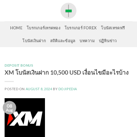
Skip
to
content
HOME
โบรกเกอร์เทรดทอง
โบรกเกอร์ FOREX
โบนัสเทรดฟรี
โบนัสเงินฝาก
สถิติและข้อมูล
บทความ
ปฏิทินข่าว
DEPOSIT BONUS
XM โบนัสเงินฝาก 10,500 USD เงื่อนไขมีอะไรบ้าง
POSTED ON
AUGUST 8, 2024
BY
DOJIPEDIA
08
Aug