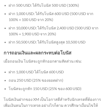
ฝาก 500 USD: ได้รับโบนัส 500 USD (100%)
ฝาก 1,000 USD: ได้รับโบนัส 600 USD (500 USD จาก
100% + 100 USD จาก 20%)
ฝาก 10,000 USD: ได้รับโบนัส 2,400 USD (500 USD จาก
100% + 1,900 USD จาก 20%)
ฝาก 50,500 USD: ได้รับโบนัสสูงสุด 10,500 USD
การถอนเงินและผลกระทบต่อโบนัส
เมื่อถอนเงิน โบนัสจะถูกหักออกตามสัดส่วน เช่น:
ฝาก 1,000 USD ได้โบนัส 600 USD
ถอน 250 USD (25% ของยอดฝาก)
โบนัสจะถูกหัก 150 USD (25% ของ 600 USD)
โบนัสเงินฝากของ XM เป็นโอกาสดีสำหรับนักเทรดที่ต้องการ
เพิ่มเงินทุนในการเทรด อย่างไรก็ตาม ควรศึกษาเงื่อนไขให้