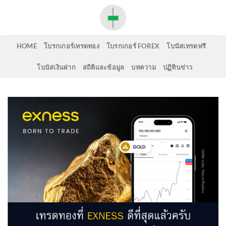
Skip
to
content
HOME
โบรกเกอร์เทรดทอง
โบรกเกอร์ FOREX
โบนัสเทรดฟรี
โบนัสเงินฝาก
สถิติและข้อมูล
บทความ
ปฏิทินข่าว