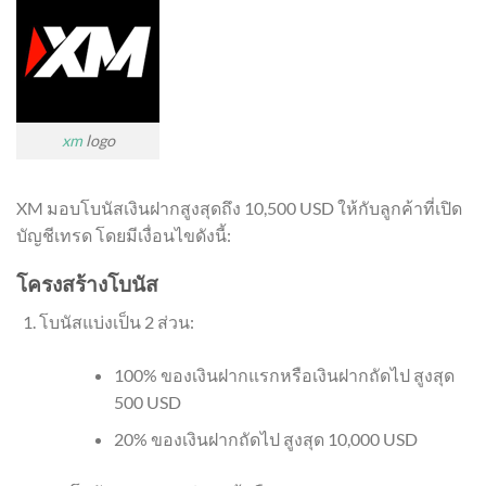
xm
logo
XM มอบโบนัสเงินฝากสูงสุดถึง 10,500 USD ให้กับลูกค้าที่เปิด
บัญชีเทรด โดยมีเงื่อนไขดังนี้:
โครงสร้างโบนัส
โบนัสแบ่งเป็น 2 ส่วน:
100% ของเงินฝากแรกหรือเงินฝากถัดไป สูงสุด
500 USD
20% ของเงินฝากถัดไป สูงสุด 10,000 USD