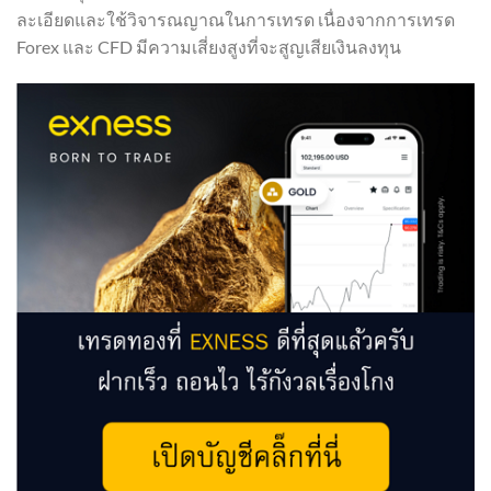
ละเอียดและใช้วิจารณญาณในการเทรด เนื่องจากการเทรด
Forex และ CFD มีความเสี่ยงสูงที่จะสูญเสียเงินลงทุน