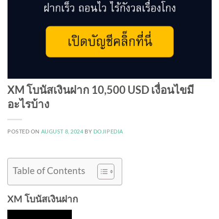
XM โบนัสเงินฝาก 10,500 USD เงื่อนไขมี
อะไรบ้าง
POSTED ON
AUGUST 8, 2024
BY
DOJIPEDIA
Table of Contents
XM โบนัสเงินฝาก