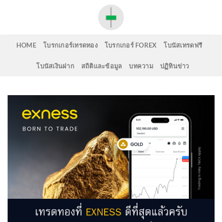
Skip
to
content
HOME
โบรกเกอร์เทรดทอง
โบรกเกอร์ FOREX
โบนัสเทรดฟรี
โบนัสเงินฝาก
สถิติและข้อมูล
บทความ
ปฏิทินข่าว