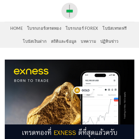
Skip
to
content
HOME
โบรกเกอร์เทรดทอง
โบรกเกอร์ FOREX
โบนัสเทรดฟรี
โบนัสเงินฝาก
สถิติและข้อมูล
บทความ
ปฏิทินข่าว