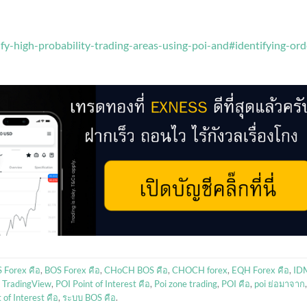
ify-high-probability-trading-areas-using-poi-and#identifying-ord
 Forex คือ
,
BOS Forex คือ
,
CHoCH BOS คือ
,
CHOCH forex
,
EQH Forex คือ
,
ID
r TradingView
,
POI Point of Interest คือ
,
Poi zone trading
,
POI คือ
,
poi ย่อมาจาก
,
 of Interest คือ
,
ระบบ BOS คือ
.