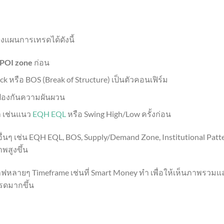
งแผนการเทรดได้ดังนี้
POI zone
ก่อน
 หรือ BOS (Break of Structure) เป็นตัวคอนเฟิร์ม
อป้องกันความผันผวน
า เช่นแนว
EQH
EQL
หรือ Swing High/Low ครั้งก่อน
นๆ เช่น EQH EQL, BOS, Supply/Demand Zone, Institutional Patt
พสูงขึ้น
หลายๆ Timeframe เช่นที่ Smart Money ทำ เพื่อให้เห็นภาพรวมแ
รดมากขึ้น