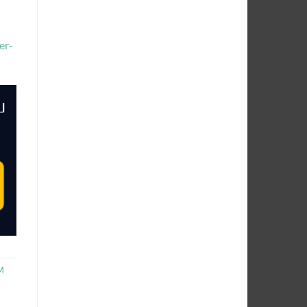
er-
M