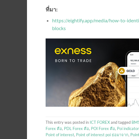
ที่มา:
https://eightify.app/media/how-to-ident
blocks
This entry was posted in
ICT FOREX
and tagged
BMS
Forex คือ
,
PDL Forex คือ
,
POI Forex คือ
,
Poi indicato
Point of interest
,
Point of interest poi ย่อมาจาก
,
Point