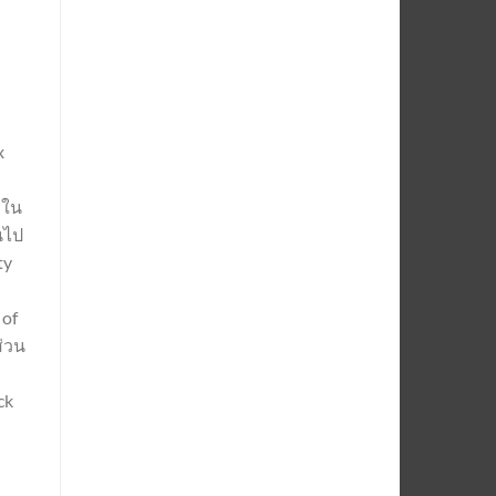
x
กใน
้นไป
ty
 of
ส่วน
ck