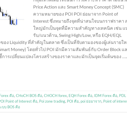
Price Action และ Smart Money Concept (SMC)
ความหมายของ POI POI ย่อมาจาก Point of
Interest ซึ่งหมายถึงจุดที่น่าสนใจบนกราฟราคา 
ใหญ่มักเป็นจุดที่มีความสำคัญทางเทคนิค เช่น แ
รับ/แนวต้าน, Swing High/Low, หรือ EQH/EQL
ของ Liquidity ที่สำคัญในตลาด ซึ่งเป็นที่จับตามองของผู้เล่นรายให
mart Money) โดยทั่วไป POI มักมีความสัมพันธ์กับ Order Block แ
งชี้การเปลี่ยนแปลงโครงสร้างของราคาและมักเป็นจุดเริ่มต้นของ ….
Forex คือ
,
CHoCH BOS คือ
,
CHOCH forex
,
EQH Forex คือ
,
IDM Forex คือ
,
PDL
OI Point of Interest คือ
,
Poi zone trading
,
POI คือ
,
poi ย่อมาจาก
,
Point of intere
ะบบ BOS คือ