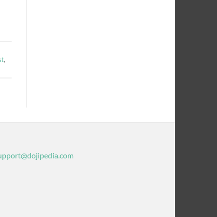
st
,
upport@dojipedia.com