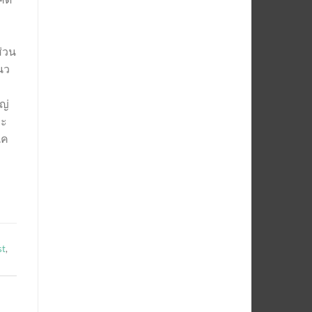
ส่วน
นว
ญ่
ละ
.ค
st
,