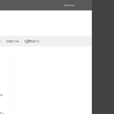
Web-Mail
ล
บทความ
ปฏิทินข่าว
อน
น
คิด