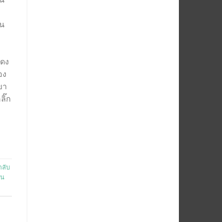
็น
สดง
อง
ขา
ลิ๊ก
กลับ
ยน