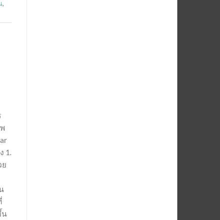
น
,
ร
าพ
ar
ง 1.
วย
ัน
่
้น