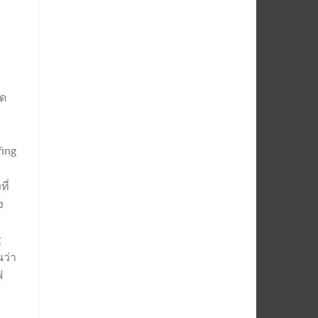
าด
fing
ี่
ง
g
นว่า
ฟ