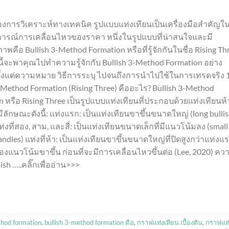
การวิเคราะห์ทางเทคนิค รูปแบบแท่งเทียนเป็นเครื่องมือสำคัญใ
รณ์การเคลื่อนไหวของราคา หนึ่งในรูปแบบที่น่าสนใจและมี
าพคือ Bullish 3-Method Formation หรือที่รู้จักกันในชื่อ Rising Th
้จะพาคุณไปทำความรู้จักกับ Bullish 3-Method Formation อย่าง
ตั้งแต่ความหมาย วิธีการระบุ ไปจนถึงการนำไปใช้ในการเทรดจริง 1
3-Method Formation (Rising Three) คืออะไร? Bullish 3-Method
 หรือ Rising Three เป็นรูปแบบแท่งเทียนที่ประกอบด้วยแท่งเทียนห้
ีลักษณะดังนี้: แท่งแรก: เป็นแท่งเทียนขาขึ้นขนาดใหญ่ (long bulli
ท่งที่สอง, สาม, และสี่: เป็นแท่งเทียนขนาดเล็กที่มีแนวโน้มลง (small
andles) แท่งที่ห้า: เป็นแท่งเทียนขาขึ้นขนาดใหญ่ที่ปิดสูงกว่าแท่งแ
องแนวโน้มขาขึ้น ก่อนที่จะมีการเคลื่อนไหวขึ้นต่อ (Lee, 2020) คว
h …..คลิ๊กเพื่ออ่าน>>>
thod formation
,
bullish 3-method formation คือ
,
กราฟแท่งเทียน เบื้องต้น
,
กราฟแท