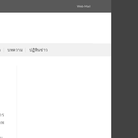
Web-Mail
ล
บทความ
ปฏิทินข่าว
าร
าพ
ใน