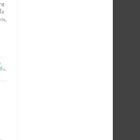
ng
่อ
is,
บ
ึ้น
,