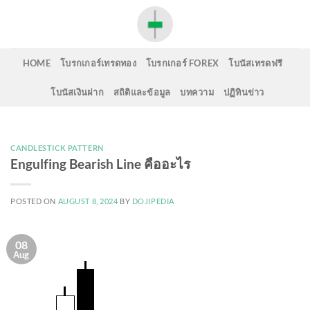
Skip
to
content
HOME
โบรกเกอร์เทรดทอง
โบรกเกอร์ FOREX
โบนัสเทรดฟรี
โบนัสเงินฝาก
สถิติและข้อมูล
บทความ
ปฏิทินข่าว
CANDLESTICK PATTERN
Engulfing Bearish Line คืออะไร
POSTED ON
AUGUST 8, 2024
BY
DOJIPEDIA
08
Aug