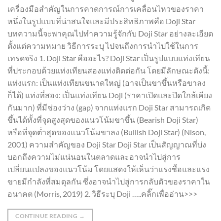
เครื่องมือสำคัญในการคาดการณ์การเคลื่อนไหวของราคา
หนึ่งในรูปแบบที่น่าสนใจและมีประสิทธิภาพคือ Doji Star
บทความนี้จะพาคุณไปทำความรู้จักกับ Doji Star อย่างละเอียด
ตั้งแต่ความหมาย วิธีการระบุ ไปจนถึงการนำไปใช้ในการ
เทรดจริง 1. Doji Star คืออะไร? Doji Star เป็นรูปแบบแท่งเทียน
ที่ประกอบด้วยแท่งเทียนสองแท่งติดต่อกัน โดยมีลักษณะดังนี้:
แท่งแรก: เป็นแท่งเทียนขนาดใหญ่ (อาจเป็นขาขึ้นหรือขาลง
ก็ได้) แท่งที่สอง: เป็นแท่งเทียน Doji (ราคาเปิดและปิดใกล้เคียง
กันมาก) ที่มีช่องว่าง (gap) จากแท่งแรก Doji Star สามารถเกิด
ขึ้นได้ทั้งที่จุดสูงสุดของแนวโน้มขาขึ้น (Bearish Doji Star)
หรือที่จุดต่ำสุดของแนวโน้มขาลง (Bullish Doji Star) (Nison,
2001) ความสำคัญของ Doji Star Doji Star เป็นสัญญาณที่บ่ง
บอกถึงความไม่แน่นอนในตลาดและอาจนำไปสู่การ
เปลี่ยนแปลงของแนวโน้ม โดยแสดงให้เห็นว่าแรงซื้อและแรง
ขายมีกำลังที่สมดุลกัน ซึ่งอาจนำไปสู่การกลับตัวของราคาใน
อนาคต (Morris, 2019) 2. วิธีระบุ Doji …..คลิ๊กเพื่ออ่าน>>>
CONTINUE READING
→