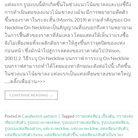
แท่งแรก รูปแบบนี้มักเกิดขึ้นในช่วงแนวโน้มขาลงและบ่งชี้ถึง
การดำเนินต่อของแนวโน้มขาลง แม้จะมีการพยายามดีดตัว
ขึ้นของราคาในระยะสั้น (Morris, 2019) ความสำคัญของ On
Neckline On Neckline เป็นสัญญาณที่บ่งบอกถึงความพยายาม
ในการฟื้นตัวของราคาที่ล้มเหลว โดยแสดงให้เห็นว่าแรงซื้อ
ยังไม่เพียงพอที่จะผลักดันราคาให้สูงขึ้นกว่าจุดปิดของแท่ง
ก่อนหน้า ซึ่งมักนำไปสู่การลดลงของราคาต่อไป (Nison,
2001) 2. วิธีระบุ On Neckline บนกราฟ การระบุ On Neckline
บนกราฟสามารถทำได้โดยมองหาลักษณะดังต่อไปนี้: เกิดขึ้น
ในช่วงแนวโน้มขาลง แท่งแรกเป็นแท่งเทียนขาลงขนาดใหญ่
…..คลิ๊กเพื่ออ่าน>>>
CONTINUE READING
→
Posted in
Candlestick pattern
|
Tagged
กราฟแท่งเทียน เบื้องต้น
,
กราฟแท่ง
เทียนกลับตัว
,
รูปแบบ on neckline
,
รูปแบบกราฟแท่งเทียน
,
รูปแบบแท่งเทียน
,
รูปแบบแท่งเทียนต่างๆ
,
แท่ง in neckline
,
แท่ง on neckline
,
แท่งเทียนกลับตัว
,
แท่งเทียนกลับตัว forex
,
แท่งเทียนกลับตัวขึ้น
,
แท่งเทียนกลับตัวเป็นขาลง