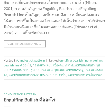
ถึงการเปลี่ยนแปลงของแรงในตลาดอย่างรวดเร็ว (Nison,
2001) ความสำคัญของ Engulfing Bearish Line Engulfing
Bearish Line เป็นสัญญาณที่บ่งบอกถึงการเปลี่ยนแปลงแนว
โน้มจากขาขึ้นเป็นขาลง โดยแสดงให้เห็นว่าแรงขายได้เข้ามา
มีอำนาจเหนือแรงซื้อในตลาดอย่างชัดเจน (Edwards et al.,
2018) 2. …..คลิ๊กเพื่ออ่าน>>>
CONTINUE READING
→
Posted in
Candlestick pattern
|
Tagged
engulfing bearish line
,
engulfing
bearish line คืออะไร
,
กราฟแท่งเทียน เบื้องต้น
,
กราฟแท่งเทียนกลับตัว
,
รูป
แบบกราฟแท่งเทียน
,
รูปแบบแท่งเทียน
,
รูปแบบแท่งเทียนต่างๆ
,
แท่งเทียนกลับ
ตัว
,
แท่งเทียนกลับตัว forex
,
แท่งเทียนกลับตัวขึ้น
,
แท่งเทียนกลับตัวเป็นขาลง
CANDLESTICK PATTERN
Engulfing Bullish คืออะไร