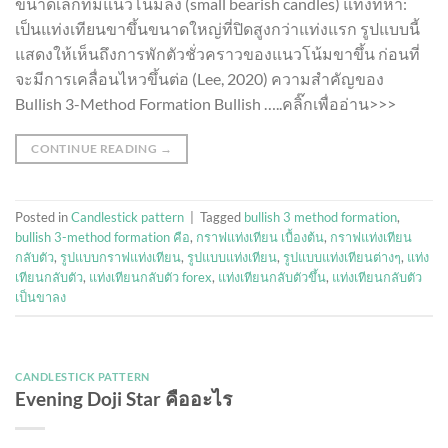
ขนาดเล็กที่มีแนวโน้มลง (small bearish candles) แท่งที่ห้า:
เป็นแท่งเทียนขาขึ้นขนาดใหญ่ที่ปิดสูงกว่าแท่งแรก รูปแบบนี้
แสดงให้เห็นถึงการพักตัวชั่วคราวของแนวโน้มขาขึ้น ก่อนที่
จะมีการเคลื่อนไหวขึ้นต่อ (Lee, 2020) ความสำคัญของ
Bullish 3-Method Formation Bullish …..คลิ๊กเพื่ออ่าน>>>
CONTINUE READING
→
Posted in
Candlestick pattern
|
Tagged
bullish 3 method formation
,
bullish 3-method formation คือ
,
กราฟแท่งเทียน เบื้องต้น
,
กราฟแท่งเทียน
กลับตัว
,
รูปแบบกราฟแท่งเทียน
,
รูปแบบแท่งเทียน
,
รูปแบบแท่งเทียนต่างๆ
,
แท่ง
เทียนกลับตัว
,
แท่งเทียนกลับตัว forex
,
แท่งเทียนกลับตัวขึ้น
,
แท่งเทียนกลับตัว
เป็นขาลง
CANDLESTICK PATTERN
Evening Doji Star คืออะไร