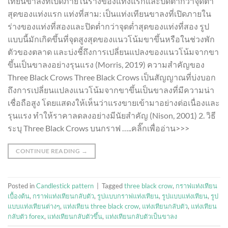
เทียนขาลงที่เปิดภายในร่างของแท่งแรกและปิดต่ำกว่าจุดต่ำ
สุดของแท่งแรก แท่งที่สาม: เป็นแท่งเทียนขาลงที่เปิดภายใน
ร่างของแท่งที่สองและปิดต่ำกว่าจุดต่ำสุดของแท่งที่สอง รูป
แบบนี้มักเกิดขึ้นที่จุดสูงสุดของแนวโน้มขาขึ้นหรือในช่วงพัก
ตัวของตลาด และบ่งชี้ถึงการเปลี่ยนแปลงของแนวโน้มจากขา
ขึ้นเป็นขาลงอย่างรุนแรง (Morris, 2019) ความสำคัญของ
Three Black Crows Three Black Crows เป็นสัญญาณที่บ่งบอก
ถึงการเปลี่ยนแปลงแนวโน้มจากขาขึ้นเป็นขาลงที่มีความน่า
เชื่อถือสูง โดยแสดงให้เห็นว่าแรงขายเข้ามาอย่างต่อเนื่องและ
รุนแรง ทำให้ราคาลดลงอย่างมีนัยสำคัญ (Nison, 2001) 2. วิธี
ระบุ Three Black Crows บนกราฟ …..คลิ๊กเพื่ออ่าน>>>
CONTINUE READING
→
Posted in
Candlestick pattern
|
Tagged
three black crow
,
กราฟแท่งเทียน
เบื้องต้น
,
กราฟแท่งเทียนกลับตัว
,
รูปแบบกราฟแท่งเทียน
,
รูปแบบแท่งเทียน
,
รูป
แบบแท่งเทียนต่างๆ
,
แท่งเทียน three black crow
,
แท่งเทียนกลับตัว
,
แท่งเทียน
กลับตัว forex
,
แท่งเทียนกลับตัวขึ้น
,
แท่งเทียนกลับตัวเป็นขาลง