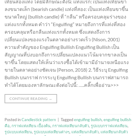
เทียนสองแท่ง โดยมีลักษณะดังนี้: แท่งแรก: เป็นแท่งเทียนขา
ลงขนาดเล็ก (bearish candle) แท่งที่สอง: เป็นแท่งเทียนขาขึ้น
ขนาดใหญ่ (bullish candle) ที่ “กลืน” หรือครอบคลุมร่างของ
แท่งแรกทั้งหมด คำว่า “Engulfing” หมายถึงการที่แท่งที่สอง
ครอบคลุมหรือกลืนแท่งแรกทั้งหมด ซึ่งแสดงถึงการ
เปลี่ยนแปลงของแรงในตลาดอย่างรวดเร็ว (Nison, 2001)
ความสำคัญของ Engulfing Bullish Engulfing Bullish เป็น
สัญญาณที่บ่งบอกถึงการเปลี่ยนแปลงแนวโน้มจากขาลงเป็น
ขาขึ้น โดยแสดงให้เห็นว่าแรงซื้อได้เข้ามามีอำนาจเหนือแรง
ขายในตลาดอย่างชัดเจน (Person, 2018) 2. วิธีระบุ Engulfing
Bullish บนกราฟ การระบุ Engulfing Bullish บนกราฟสามารถ
ทำได้โดยมองหาลักษณะดังต่อไปนี้: …..คลิ๊กเพื่ออ่าน>>>
CONTINUE READING
→
Posted in
Candlestick pattern
|
Tagged
engulfing bullish
,
engulfing bullish
คือ
,
กราฟแท่งเทียน เบื้องต้น
,
กราฟแท่งเทียนกลับตัว
,
รูปแบบกราฟแท่งเทียน
,
รูปแบบแท่งเทียน
,
รูปแบบแท่งเทียนต่างๆ
,
แท่งเทียนกลับตัว
,
แท่งเทียนกลับตัว