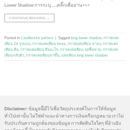
Lower Shadow การระบุ …..คลิ๊กเพื่ออ่าน>>>
CONTINUE READING
→
Posted in
Candlestick pattern
|
Tagged
long lower shadow
,
กราฟแท่ง
เทียน 26 รูปแบบ
,
กราฟแท่งเทียน forex
,
กราฟแท่งเทียน ขาลง
,
กราฟแท่ง
เทียน คือ
,
กราฟแท่งเทียน คืออะไร
,
กราฟแท่งเทียน จุดซื้อขาย
,
กราฟแท่ง
เทียนกลับตัว
,
กราฟแท่งเทียนขาขึ้น
,
แท่งเทียน long lower shadow
Disclaimer:
ข้อมูลนี้มีไว้เพื่อวัตถุประสงค์ในการให้ข้อมูล
ทั่วไปเท่านั้น ไม่ใช่คำแนะนำทางการเงินหรือกฎหมาย เราไม่
รับประกันความถูกต้องของข้อมูล การตัดสินใจใดๆ ที่อ้างอิง