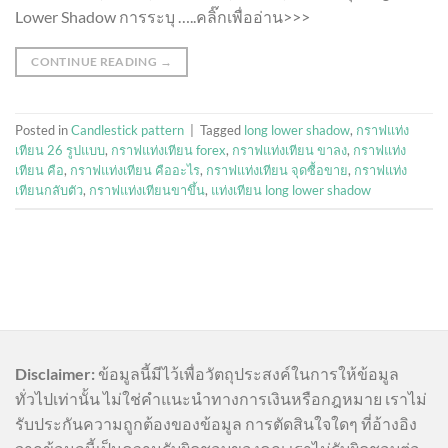
Lower Shadow การระบุ …..คลิ๊กเพื่ออ่าน>>>
CONTINUE READING
→
Posted in
Candlestick pattern
|
Tagged
long lower shadow
,
กราฟแท่ง
เทียน 26 รูปแบบ
,
กราฟแท่งเทียน forex
,
กราฟแท่งเทียน ขาลง
,
กราฟแท่ง
เทียน คือ
,
กราฟแท่งเทียน คืออะไร
,
กราฟแท่งเทียน จุดซื้อขาย
,
กราฟแท่ง
เทียนกลับตัว
,
กราฟแท่งเทียนขาขึ้น
,
แท่งเทียน long lower shadow
Disclaimer:
ข้อมูลนี้มีไว้เพื่อวัตถุประสงค์ในการให้ข้อมูล
ทั่วไปเท่านั้น ไม่ใช่คำแนะนำทางการเงินหรือกฎหมาย เราไม่
รับประกันความถูกต้องของข้อมูล การตัดสินใจใดๆ ที่อ้างอิง