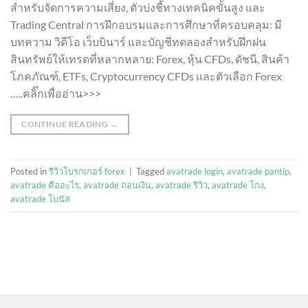
สำหรับจัดการความเสี่ยง, ตัวบ่งชี้ทางเทคนิคขั้นสูง และ
Trading Central การฝึกอบรมและการศึกษาที่ครอบคลุม: มี
บทความ วิดีโอ เว็บบินาร์ และบัญชีทดลองสำหรับฝึกฝน
สินทรัพย์ให้เทรดที่หลากหลาย: Forex, หุ้น CFDs, ดัชนี, สินค้า
โภคภัณฑ์, ETFs, Cryptocurrency CFDs และตัวเลือก Forex
…..คลิ๊กเพื่ออ่าน>>>
CONTINUE READING
→
Posted in
รีวิวโบรกเกอร์ forex
|
Tagged
avatrade login
,
avatrade pantip
,
avatrade คืออะไร
,
avatrade ถอนเงิน
,
avatrade รีวิว
,
avatrade โกง
,
avatrade โบนัส