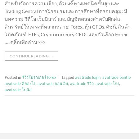
สำหรับจัดการความเสี่ยง, ตัวบ่งชี้ทางเทคนิคขั้นสูง และ
Trading Central การฝึกอบรมและการศึกษาที่ครอบคลุม: มี
บทความ วิดีโอ เว็บบินาร์ และบัญชีทดลองสำหรับฝึกฝน
สินทรัพย์ให้เทรดที่หลากหลาย: Forex, หุ้น CFDs, ดัชนี, สินค้า
โภคภัณฑ์, ETFs, Cryptocurrency CFDs และตัวเลือก Forex
…..คลิ๊กเพื่ออ่าน>>>
CONTINUE READING
→
Posted in
รีวิวโบรกเกอร์ forex
|
Tagged
avatrade login
,
avatrade pantip
,
avatrade คืออะไร
,
avatrade ถอนเงิน
,
avatrade รีวิว
,
avatrade โกง
,
avatrade โบนัส