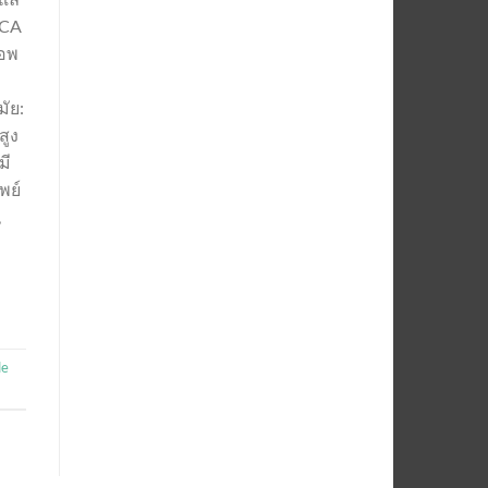
SCA
แอพ
มัย:
สูง
มี
พย์
,
de