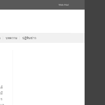
Web-Mail
ล
บทความ
ปฏิทินข่าว
ด้
มี
าร
ูแล