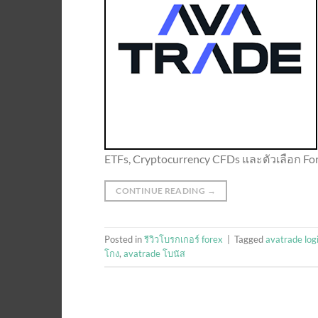
ETFs, Cryptocurrency CFDs และตัวเลือก Fore
CONTINUE READING
→
Posted in
รีวิวโบรกเกอร์ forex
|
Tagged
avatrade log
โกง
,
avatrade โบนัส