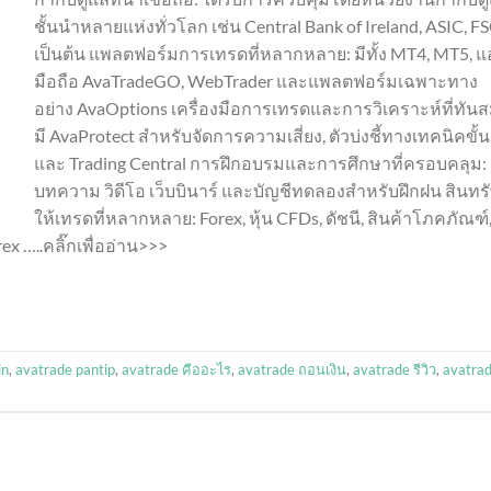
ชั้นนำหลายแห่งทั่วโลก เช่น Central Bank of Ireland, ASIC, F
เป็นต้น แพลตฟอร์มการเทรดที่หลากหลาย: มีทั้ง MT4, MT5, 
มือถือ AvaTradeGO, WebTrader และแพลตฟอร์มเฉพาะทาง
อย่าง AvaOptions เครื่องมือการเทรดและการวิเคราะห์ที่ทันส
มี AvaProtect สำหรับจัดการความเสี่ยง, ตัวบ่งชี้ทางเทคนิคขั้น
และ Trading Central การฝึกอบรมและการศึกษาที่ครอบคลุม: 
บทความ วิดีโอ เว็บบินาร์ และบัญชีทดลองสำหรับฝึกฝน สินทรั
ให้เทรดที่หลากหลาย: Forex, หุ้น CFDs, ดัชนี, สินค้าโภคภัณฑ์
x …..คลิ๊กเพื่ออ่าน>>>
in
,
avatrade pantip
,
avatrade คืออะไร
,
avatrade ถอนเงิน
,
avatrade รีวิว
,
avatra