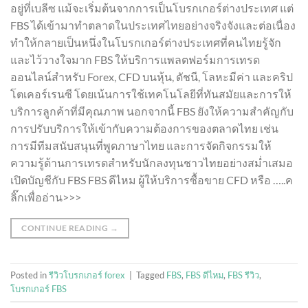
อยู่ที่เบลีซ แม้จะเริ่มต้นจากการเป็นโบรกเกอร์ต่างประเทศ แต่
FBS ได้เข้ามาทำตลาดในประเทศไทยอย่างจริงจังและต่อเนื่อง
ทำให้กลายเป็นหนึ่งในโบรกเกอร์ต่างประเทศที่คนไทยรู้จัก
และไว้วางใจมาก FBS ให้บริการแพลตฟอร์มการเทรด
ออนไลน์สำหรับ Forex, CFD บนหุ้น, ดัชนี, โลหะมีค่า และคริป
โตเคอร์เรนซี โดยเน้นการใช้เทคโนโลยีที่ทันสมัยและการให้
บริการลูกค้าที่มีคุณภาพ นอกจากนี้ FBS ยังให้ความสำคัญกับ
การปรับบริการให้เข้ากับความต้องการของตลาดไทย เช่น
การมีทีมสนับสนุนที่พูดภาษาไทย และการจัดกิจกรรมให้
ความรู้ด้านการเทรดสำหรับนักลงทุนชาวไทยอย่างสม่ำเสมอ
เปิดบัญชีกับ FBS FBS ดีไหม ผู้ให้บริการซื้อขาย CFD หรือ …..ค
ลิ๊กเพื่ออ่าน>>>
CONTINUE READING
→
Posted in
รีวิวโบรกเกอร์ forex
|
Tagged
FBS
,
FBS ดีไหม
,
FBS รีวิว
,
โบรกเกอร์ FBS