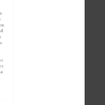
6-
3
าพ:
ี่
ค
ับ
าร
าร
.ค