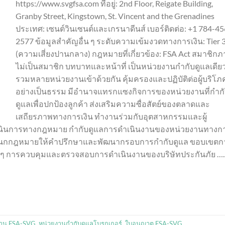
https://www.svgfsa.com ที่อยู่: 2nd Floor, Reigate Building,
Granby Street, Kingstown, St. Vincent and the Grenadines
ประเทศ: เซนต์วินเซนต์และเกรนาดีนส์ เบอร์ติดต่อ: +1 784-45
2577 ข้อมูลสำคัญอื่น ๆ ระดับความเข้มงวดทางการเงิน: Tier 
(ความเสี่ยงปานกลาง) กฎหมายที่เกี่ยวข้อง: FSA Act สมาชิกภ
ไม่เป็นสมาชิก บทบาทและหน้าที่ เป็นหน่วยงานกำกับดูแลเดียวท
รวมหลายหน่วยงานเข้าด้วยกัน คุ้มครองและปฏิบัติต่อผู้บริโภ
อย่างเป็นธรรม มีอำนาจแทรกแซงกิจการของหน่วยงานที่กำก
ดูแลเพื่อปกป้องลูกค้า ส่งเสริมความซื่อสัตย์ของตลาดและ
เสถียรภาพทางการเงิน ทำงานร่วมกับอุตสาหกรรมและผู้
ดำเนินการทางกฎหมาย กำกับดูแลการดำเนินงานของหน่วยงานทางก
มีแผนกกฎหมายให้คำปรึกษาและพัฒนากรอบการกำกับดูแล ขอบเขตก
าง ๆ การควบคุมและตรวจสอบการดำเนินงานของบริษัทประกันภัย ….
งาน FSA-SVG
,
หน่วยงานกำกับดูแลโบรกเกอร์
,
ใบอนุญาต FSA-SVG