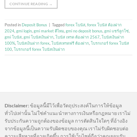
CONTINUE READING
→
Posted in
Deposit Bonus
|
Tagged
forex โบนัส
,
forex โบนัส ต้องฝาก
2024
,
gmi login
,
gmi market ดีไหม
,
gmi no deposit bonus
,
gmi แชร์ลูกโซ่
,
gmi โบนัส
,
gmi โบนัสเงินฝาก
,
โบนัส เทรด ต้องฝาก 2567
,
โบนัสเงินฝาก
100%
,
โบนัสเงินฝาก forex
,
โบนัสเทรดฟรี ต้องฝาก
,
โบรกเกอร์ forex โบนัส
100
,
โบรกเกอร์ forex โบนัสเงินฝาก
Disclaimer:
ข้อมูลนี้มีไว้เพื่อวัตถุประสงค์ในการให้ข้อมูล
ทั่วไปเท่านั้น ไม่ใช่คำแนะนำทางการเงินหรือกฎหมาย เราไม่
รับประกันความถูกต้องของข้อมูล การตัดสินใจใดๆ ที่อ้างอิง
จากข้อมูลนี้เป็นความรับผิดชอบของคุณ เราไม่รับผิดชอบต่อ
ความเสียหายที่อาจเกิดขึ้น การใช้เว็บไซต์ถือว่าคุณยอมรับ