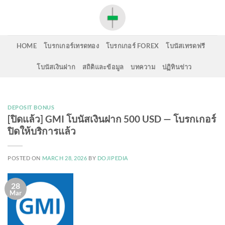
Skip
to
content
HOME
โบรกเกอร์เทรดทอง
โบรกเกอร์ FOREX
โบนัสเทรดฟรี
โบนัสเงินฝาก
สถิติและข้อมูล
บทความ
ปฏิทินข่าว
DEPOSIT BONUS
[ปิดแล้ว] GMI โบนัสเงินฝาก 500 USD — โบรกเกอร์
ปิดให้บริการแล้ว
POSTED ON
MARCH 28, 2026
BY
DOJIPEDIA
28
Mar