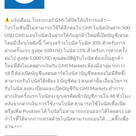
แจ้งเตือน: โบรกเกอร์ GMI ได้ปิดให้บริการแล้ว —
โปรโมชันนี้ไม่สามารถใช้ได้อีกต่อไป GMI โบนัสเงินฝาก 500
USD GMI มอบโบนัสเงินฝากให้กับลูกค้าใหม่ที่เปิดบัญชีเทรด
โดยมีเงื่อนไขดังนี้: โครงสร้างโบนัส โบนัส 30% สำหรับการ
ฝากครั้งแรก สูงสุด 500 USD โบนัส 15% สำหรับการฝากครั้ง
ต่อไป สูงสุด 5,000 USD คุณสมบัติผู้รับโบนัส ต้องเป็นลูกค้า
ใหม่ที่ยังไม่เคยฝากเงินกับ GMI Markets ต้องมีอายุมากกว่า
18 ปี ต้องเปิดบัญชีแสตนดาร์ดโบนัส (บัญชีทดลองไม่มีสิทธิ์)
สามารถรับโบนัสได้เพียง 1 บัญชีต่อ 1 คนเท่านั้น เงื่อนไขการ
รับโบนัส ลงทะเบียนและเปิดบัญชีกับ GMI Markets ทำการ
ฝากเงินครั้งแรก โบนัสจะถูกเครดิตเข้าบัญชีภายใน 48 ชั่วโมง
หลังจากฝากเงิน การใช้งานโบนัส สามารถใช้โบนัสเพื่อเปิด
หรือเพิ่ม Position ได้ โบนัสไม่สามารถถอนออกได้โดยตรง แต่
กำไรที่ได้จากการเทรดด้วยโบนัสสามารถถอนได้ …..คลิ๊กเพื่อ
อ่าน>>>