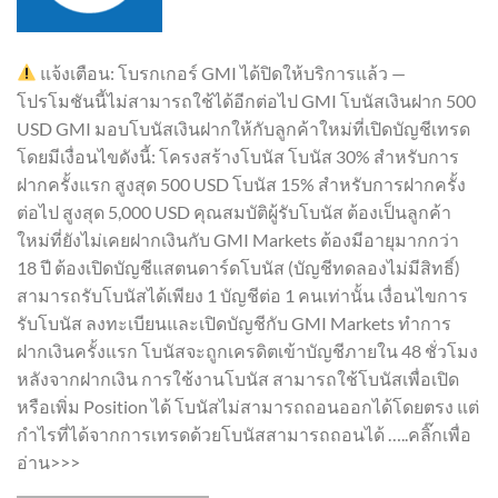
แจ้งเตือน: โบรกเกอร์ GMI ได้ปิดให้บริการแล้ว —
โปรโมชันนี้ไม่สามารถใช้ได้อีกต่อไป GMI โบนัสเงินฝาก 500
USD GMI มอบโบนัสเงินฝากให้กับลูกค้าใหม่ที่เปิดบัญชีเทรด
โดยมีเงื่อนไขดังนี้: โครงสร้างโบนัส โบนัส 30% สำหรับการ
ฝากครั้งแรก สูงสุด 500 USD โบนัส 15% สำหรับการฝากครั้ง
ต่อไป สูงสุด 5,000 USD คุณสมบัติผู้รับโบนัส ต้องเป็นลูกค้า
ใหม่ที่ยังไม่เคยฝากเงินกับ GMI Markets ต้องมีอายุมากกว่า
18 ปี ต้องเปิดบัญชีแสตนดาร์ดโบนัส (บัญชีทดลองไม่มีสิทธิ์)
สามารถรับโบนัสได้เพียง 1 บัญชีต่อ 1 คนเท่านั้น เงื่อนไขการ
รับโบนัส ลงทะเบียนและเปิดบัญชีกับ GMI Markets ทำการ
ฝากเงินครั้งแรก โบนัสจะถูกเครดิตเข้าบัญชีภายใน 48 ชั่วโมง
หลังจากฝากเงิน การใช้งานโบนัส สามารถใช้โบนัสเพื่อเปิด
หรือเพิ่ม Position ได้ โบนัสไม่สามารถถอนออกได้โดยตรง แต่
กำไรที่ได้จากการเทรดด้วยโบนัสสามารถถอนได้ …..คลิ๊กเพื่อ
อ่าน>>>