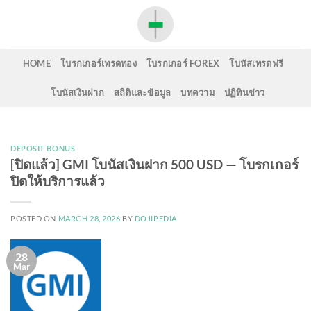
Skip
to
content
HOME
โบรกเกอร์เทรดทอง
โบรกเกอร์ FOREX
โบนัสเทรดฟรี
โบนัสเงินฝาก
สถิติและข้อมูล
บทความ
ปฏิทินข่าว
DEPOSIT BONUS
[ปิดแล้ว] GMI โบนัสเงินฝาก 500 USD — โบรกเกอร์
ปิดให้บริการแล้ว
POSTED ON
MARCH 28, 2026
BY
DOJIPEDIA
28
Mar