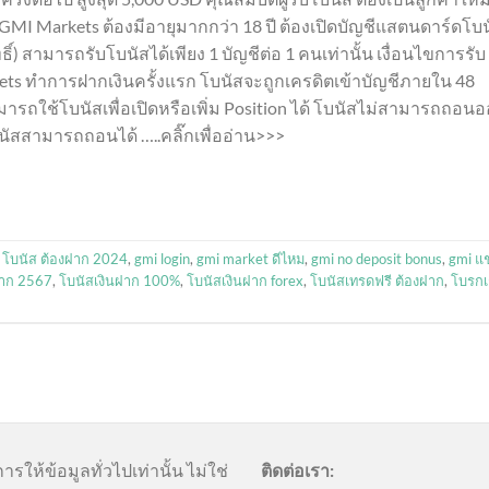
 GMI Markets ต้องมีอายุมากกว่า 18 ปี ต้องเปิดบัญชีแสตนดาร์ดโบ
ิ์) สามารถรับโบนัสได้เพียง 1 บัญชีต่อ 1 คนเท่านั้น เงื่อนไขการรับ
ets ทำการฝากเงินครั้งแรก โบนัสจะถูกเครดิตเข้าบัญชีภายใน 48
ารถใช้โบนัสเพื่อเปิดหรือเพิ่ม Position ได้ โบนัสไม่สามารถถอน
ัสสามารถถอนได้ …..คลิ๊กเพื่ออ่าน>>>
 โบนัส ต้องฝาก 2024
,
gmi login
,
gmi market ดีไหม
,
gmi no deposit bonus
,
gmi แช
ฝาก 2567
,
โบนัสเงินฝาก 100%
,
โบนัสเงินฝาก forex
,
โบนัสเทรดฟรี ต้องฝาก
,
โบรกเ
การให้ข้อมูลทั่วไปเท่านั้น ไม่ใช่
ติดต่อเรา: