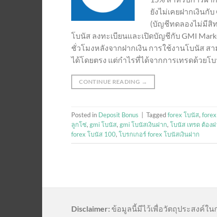
ยังไม่เคยฝากเงินกับ
(บัญชีทดลองไม่มีสิทธ
โบนัส ลงทะเบียนและเปิดบัญชีกับ GMI Mark
ชั่วโมงหลังจากฝากเงิน การใช้งานโบนัส สาม
ได้โดยตรง แต่กำไรที่ได้จากการเทรดด้วยโบน
CONTINUE READING
→
Posted in
Deposit Bonus
|
Tagged
forex โบนัส
,
forex
ลูกโซ่
,
gmi โบนัส
,
gmi โบนัสเงินฝาก
,
โบนัส เทรด ต้อง
forex โบนัส 100
,
โบรกเกอร์ forex โบนัสเงินฝาก
Disclaimer:
ข้อมูลนี้มีไว้เพื่อวัตถุประสงค์ใน