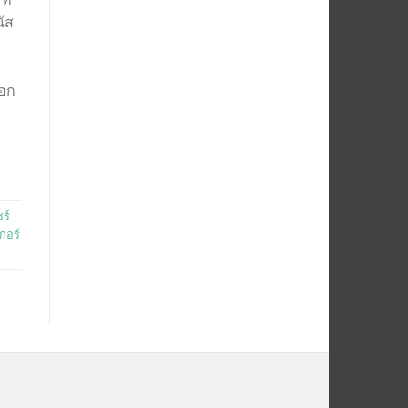
นัส
ออก
ร์
กอร์