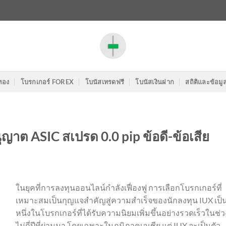
ทอง
โบรกเกอร์ FOREX
โบนัสเทรดฟรี
โบนัสเงินฝาก
สถิติและข้อมู
ุญาต ASIC สเปรด 0.0 pip ข้อดี-ข้อเสีย
ในยุคที่การลงทุนออนไลน์กำลังเฟื่องฟู การเลือกโบรกเกอร์ที่
เหมาะสมเป็นกุญแจสำคัญสู่ความสำเร็จของนักลงทุน IUX เป็
หนึ่งในโบรกเกอร์ที่ได้รับความนิยมเพิ่มขึ้นอย่างรวดเร็วในช่ว
ไม่กี่ปีที่ผ่านมา โดยเฉพาะในภูมิภาคเอเชีย แต่ IUX จะเป็นตัว