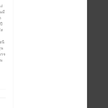
ง่
ณมี
า
ปี
ัส
ชนี
ุน
อเรจ
ัน