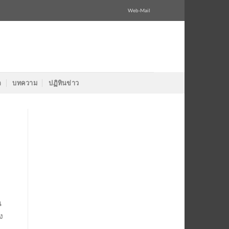
Web-Mail
ล
บทความ
ปฏิทินข่าว
น
ง