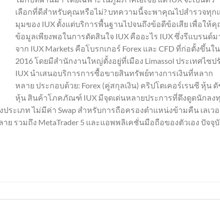
เลือกที่ดีสำหรับคุณหรือไม่? บทความนี้จะพาคุณไปสำรวจทุกแ
มุมของ IUX ตั้งแต่บริการพื้นฐานไปจนถึงข้อดีข้อเสีย เพื่อให้คุ
ข้อมูลเพียงพอในการตัดสินใจ IUX คืออะไร IUX ซึ่งรีแบรนด์ม
จาก IUX Markets คือโบรกเกอร์ Forex และ CFD ที่ก่อตั้งขึ้นใน
2016 โดยมีสำนักงานใหญ่ตั้งอยู่ที่เมือง Limassol ประเทศไซปร
IUX นำเสนอบริการการซื้อขายสินทรัพย์ทางการเงินที่หลาก
หลาย ประกอบด้วย: Forex (คู่สกุลเงิน) คริปโตเคอร์เรนซี หุ้น ดั
หุ้น สินค้าโภคภัณฑ์ IUX มีจุดเด่นหลายประการที่ดึงดูดนักลงท
ญชีบางประเภท ไม่มีค่า Swap สำหรับการถือครองตำแหน่งข้ามคืน เลเว
ย รวมถึง MetaTrader 5 และแอพพลิเคชั่นมือถือของตัวเอง ปัจจุบ