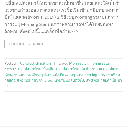
เปลี่ยนแปลงแนวโน้มจากขาลงเป็นขาขึ้น โดยแสดงให้เห็นว่า
แรงขายกำลังอ่อนตัวลง และแรงซื้อเริ่มเข้ามามีบทบาทมาก
ขึ้นในตลาด (Morris, 2019) 2. วิธีระบุ Morning Star บนกราฟ
การระบุ Morning Star บนกราฟสามารถทำได้โดยมองหา
ลักษณะดังต่อไปนี้: …..คลิ๊กเพื่ออ่าน>>>
CONTINUE READING
→
Posted in
Candlestick pattern
|
Tagged
Moring star
,
morning star
pattern
,
กราฟแท่งเทียน เบื้องต้น
,
กราฟแท่งเทียนกลับตัว
,
รูปแบบกราฟแท่ง
เทียน
,
รูปแบบแท่งเทียน
,
รูปแบบแท่งเทียนต่างๆ
,
แท่ง morning star
,
แท่งเทียน
กลับตัว
,
แท่งเทียนกลับตัว forex
,
แท่งเทียนกลับตัวขึ้น
,
แท่งเทียนกลับตัวเป็นขา
ลง