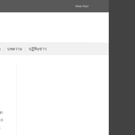
Web-Mail
ล
บทความ
ปฏิทินข่าว
รด
รถ
x