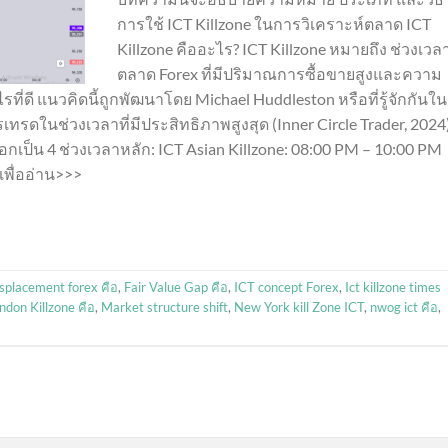
การใช้ ICT Killzone ในการวิเคราะห์ตลาด ICT
Killzone คืออะไร? ICT Killzone หมายถึง ช่วงเว
ตลาด Forex ที่มีปริมาณการซื้อขายสูงและความ
ดี แนวคิดนี้ถูกพัฒนาโดย Michael Huddleston หรือที่รู้จักกันใน
ทรดในช่วงเวลาที่มีประสิทธิภาพสูงสุด (Inner Circle Trader, 2024
อกเป็น 4 ช่วงเวลาหลัก: ICT Asian Killzone: 08:00 PM – 10:00 PM
เพื่ออ่าน>>>
splacement forex คือ
,
Fair Value Gap คือ
,
ICT concept Forex
,
Ict killzone times
ndon Killzone คือ
,
Market structure shift
,
New York kill Zone ICT
,
nwog ict คือ
,