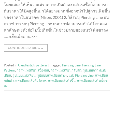
โดยแสดงให้เห็นว่าแม้ราคาจะเปิดต่ำลง แต่แรงซื้อก็สามารถ
ดันราคาให้ปิดสูงขึ้นมาได้อย่างมาก ซึ่งอาจนำไปสู่การเพิ่มขึ้น
ของราคาในอนาคต (Nison, 2001) 2. วิธีระบุ Piercing Line บน
กราฟ การระบุ Piercing Line บนกราฟสามารถทำได้โดยมอง
หาลักษณะดังต่อไปนี้: เกิดขึ้นในช่วงปลายของแนวโน้มขาลง
…..คลิ๊กเพื่ออ่าน>>>
CONTINUE READING
→
Posted in
Candlestick pattern
|
Tagged
Piercing Line
,
Piercing Line
Pattern
,
กราฟแท่งเทียน เบื้องต้น
,
กราฟแท่งเทียนกลับตัว
,
รูปแบบกราฟแท่ง
เทียน
,
รูปแบบแท่งเทียน
,
รูปแบบแท่งเทียนต่างๆ
,
แท่ง Piercing Line
,
แท่งเทียน
กลับตัว
,
แท่งเทียนกลับตัว forex
,
แท่งเทียนกลับตัวขึ้น
,
แท่งเทียนกลับตัวเป็นขา
ลง