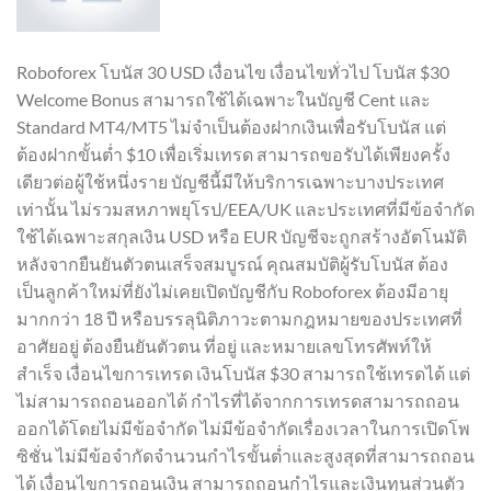
Roboforex โบนัส 30 USD เงื่อนไข เงื่อนไขทั่วไป โบนัส $30
Welcome Bonus สามารถใช้ได้เฉพาะในบัญชี Cent และ
Standard MT4/MT5 ไม่จำเป็นต้องฝากเงินเพื่อรับโบนัส แต่
ต้องฝากขั้นต่ำ $10 เพื่อเริ่มเทรด สามารถขอรับได้เพียงครั้ง
เดียวต่อผู้ใช้หนึ่งราย บัญชีนี้มีให้บริการเฉพาะบางประเทศ
เท่านั้น ไม่รวมสหภาพยุโรป/EEA/UK และประเทศที่มีข้อจำกัด
ใช้ได้เฉพาะสกุลเงิน USD หรือ EUR บัญชีจะถูกสร้างอัตโนมัติ
หลังจากยืนยันตัวตนเสร็จสมบูรณ์ คุณสมบัติผู้รับโบนัส ต้อง
เป็นลูกค้าใหม่ที่ยังไม่เคยเปิดบัญชีกับ Roboforex ต้องมีอายุ
มากกว่า 18 ปี หรือบรรลุนิติภาวะตามกฎหมายของประเทศที่
อาศัยอยู่ ต้องยืนยันตัวตน ที่อยู่ และหมายเลขโทรศัพท์ให้
สำเร็จ เงื่อนไขการเทรด เงินโบนัส $30 สามารถใช้เทรดได้ แต่
ไม่สามารถถอนออกได้ กำไรที่ได้จากการเทรดสามารถถอน
ออกได้โดยไม่มีข้อจำกัด ไม่มีข้อจำกัดเรื่องเวลาในการเปิดโพ
ซิชั่น ไม่มีข้อจำกัดจำนวนกำไรขั้นต่ำและสูงสุดที่สามารถถอน
ได้ เงื่อนไขการถอนเงิน สามารถถอนกำไรและเงินทุนส่วนตัว