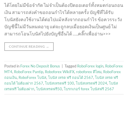
ได้โดยไม่มีข้อจำกัด ไม่จำเป็นต้องปิดออเดอร์ทั้งหมดก่อนถอน
เงิน สามารถส่งคำขอถอนกำไรได้หลายครั้ง บัญชีที่ได้รับ
โบนัสยังคงใช้งานได้ต่อไปแม้หลังจากถอนกำไร ข้อควรระวัง
บัญชีนี้ไม่มีวันหมดอายุ แต่จะถูกลบเมื่อยอดเงินเป็นศูนย์ ไม่
สามารถโอนโบนัสไปยังบัญชีอื่นได้ …..คลิ๊กเพื่ออ่าน>>>
CONTINUE READING
→
Posted in
Forex No Deposit Bonus
|
Tagged
RoboForex login
,
RoboForex
MT4
,
RoboForex Pantip
,
Roboforex WikiFX
,
roboforex ดีไหม
,
RoboForex
ถอนเงิน
,
RoboForex โบนัส
,
โบนัส เทรด ฟรี ถอนได้ 2567
,
โบนัส เทรด ฟรี
ถอนได้ ไม่ต้องฝาก 2567
,
โบนัสเทรดฟรี 100
,
โบนัสเทรดฟรี 2024
,
โบนัส
เทรดฟรี ไม่ต้องฝาก
,
โบนัสเทรดฟรี50
,
โบรกเกอร์ forex โบนัสฟรี 2567