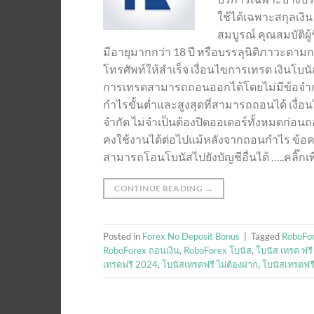
ใช้ได้เฉพาะสกุลเงิน
สมบูรณ์ คุณสมบัติผู้
มีอายุมากกว่า 18 ปี หรือบรรลุนิติภาวะตามก
โทรศัพท์ให้สำเร็จ เงื่อนไขการเทรด เงินโบ
การเทรดสามารถถอนออกได้โดยไม่มีข้อจำกัด 
กำไรขั้นต่ำและสูงสุดที่สามารถถอนได้ เงื
จำกัด ไม่จำเป็นต้องปิดออเดอร์ทั้งหมดก่อน
คงใช้งานได้ต่อไปแม้หลังจากถอนกำไร ข้อควรระ
สามารถโอนโบนัสไปยังบัญชีอื่นได้ …..คลิ๊กเพ
CONTINUE READING
→
Posted in
Forex No Deposit Bonus
|
Tagged
RoboFor
RoboForex ถอนเงิน
,
RoboForex โบนัส
,
โบนัส เทรด ฟร
เทรดฟรี 2024
,
โบนัสเทรดฟรี ไม่ต้องฝาก
,
โบนัสเทรดฟร