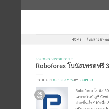
Skip
to
content
HOME
โบรกเกอร์เทรด
FOREX NO DEPOSIT BONUS
Roboforex โบนัสเทรดฟรี 3
POSTED ON
AUGUST 8, 2024
BY
DOJIPEDIA
Roboforex โบนัส 30
08
เฉพาะในบัญชี Cent 
Aug
ฝากขั้นต่ำ $10 เพื่อเ
บริการเฉพาะบางประ