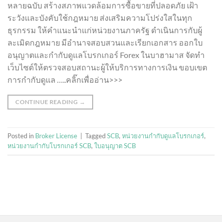
หลายฉบับ สร้างสภาพแวดล้อมการซื้อขายที่ปลอดภัย เฝ้า
ระวังและบังคับใช้กฎหมาย ส่งเสริมความโปร่งใสในทุก
ธุรกรรม ให้คำแนะนำแก่หน่วยงานภาครัฐ ดำเนินการกับผู้
ละเมิดกฎหมาย มีอำนาจสอบสวนและเรียกเอกสาร ออกใบ
อนุญาตและกำกับดูแลโบรกเกอร์ Forex ในบาฮามาส จัดทำ
เว็บไซต์ให้ตรวจสอบสถานะผู้ให้บริการทางการเงิน ขอบเขต
การกำกับดูแล …..คลิ๊กเพื่ออ่าน>>>
CONTINUE READING
→
Posted in
Broker License
|
Tagged
SCB
,
หน่วยงานกำกับดูแลโบรกเกอร์
,
หน่วยงานกำกับโบรกเกอร์ SCB
,
ใบอนุญาต SCB