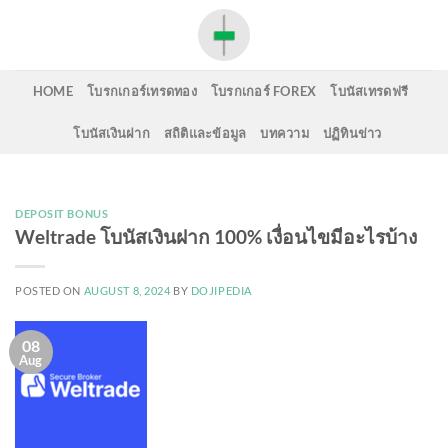
Skip
to
content
HOME
โบรกเกอร์เทรดทอง
โบรกเกอร์ FOREX
โบนัสเทรดฟรี
โบนัสเงินฝาก
สถิติและข้อมูล
บทความ
ปฏิทินข่าว
DEPOSIT BONUS
Weltrade โบนัสเงินฝาก 100% เงื่อนไขมีอะไรบ้าง
POSTED ON
AUGUST 8, 2024
BY
DOJIPEDIA
08
Aug