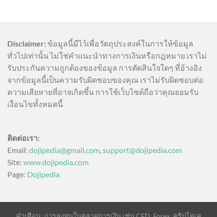
Disclaimer:
ข้อมูลนี้มีไว้เพื่อวัตถุประสงค์ในการให้ข้อมูล
ทั่วไปเท่านั้น ไม่ใช่คำแนะนำทางการเงินหรือกฎหมาย เราไม่
รับประกันความถูกต้องของข้อมูล การตัดสินใจใดๆ ที่อ้างอิง
จากข้อมูลนี้เป็นความรับผิดชอบของคุณ เราไม่รับผิดชอบต่อ
ความเสียหายที่อาจเกิดขึ้น การใช้เว็บไซต์ถือว่าคุณยอมรับ
เงื่อนไขทั้งหมดนี้
ติดต่อเรา:
Email:
dojipedia@gmail.com
,
support@dojipedia.com
Site:
www.dojipedia.com
Page:
Dojipedia
คำเตือน: การลงทุนในตลาดการเงิน เช่น CFD, Forex, คริปโตเค