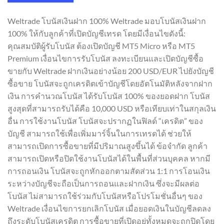
Weltrade โบนัสเงินฝาก 100% Weltrade มอบโบนัสเงินฝาก
100% ให้กับลูกค้าที่เปิดบัญชีเทรด โดยมีเงื่อนไขดังนี้:
คุณสมบัติผู้รับโบนัส ต้องเปิดบัญชี MT5 Micro หรือ MT5
Premium เงื่อนไขการรับโบนัส ลงทะเบียนและเปิดบัญชีซื้อ
ขายกับ Weltrade ฝากเงินอย่างน้อย 200 USD/EUR ไปยังบัญชี
ซื้อขาย โบนัสจะถูกเครดิตเข้าบัญชีโดยอัตโนมัติหลังจากฝาก
เงิน การคำนวณโบนัส ได้รับโบนัส 100% ของยอดฝาก โบนัส
สูงสุดที่สามารถรับได้คือ 10,000 USD หรือเทียบเท่าในสกุลเงิน
อื่น การใช้งานโบนัส โบนัสจะปรากฏในฟิลด์ “เครดิต” ของ
บัญชี สามารถใช้เพื่อเพิ่มมาร์จิ้นในการเทรดได้ ช่วยให้
สามารถเปิดการซื้อขายที่มีปริมาณสูงขึ้นได้ ข้อจำกัด ลูกค้า
สามารถเปิดหรือปิดใช้งานโบนัสได้ในพื้นที่ส่วนบุคคล หากมี
การถอนเงิน โบนัสจะถูกหักออกตามสัดส่วน 1:1 การโอนเงิน
ระหว่างบัญชีจะถือเป็นการถอนและฝากเงิน ซึ่งจะมีผลต่อ
โบนัส ไม่สามารถใช้ร่วมกับโบนัสหรือโปรโมชั่นอื่นๆ ของ
Weltrade เงื่อนไขการยกเลิกโบนัส เมื่อยอดเงินในบัญชีลดลง
ถึงระดับโบนัสเครดิต การซื้อขายที่เปิดอยู่ทั้งหมดจะถูกปิดโดย