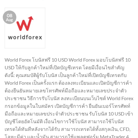
08
Aug
World Forex โบนัสฟรี 10 USD World Forex มอบโบนัสฟรี 10
USD ให้กับลูกค้าใหม่ที่เปิดบัญชีเทรด โดยมีเงื่อนไขสำคัญ
ดังนี้: คุณสมบัติผู้รับโบนัส เป็นลูกค้าใหม่ที่เปิดบัญชีเทรดกับ
World Forex เป็นครั้งแรก ต้องลงทะเบียนและเปิดบัญชีการค้า
ต้องยืนยันหมายเลขโทรศัพท์มือถือและหมายเลขประจำตัว
ประชาชน วิธีการรับโบนัส ลงทะเบียนบนเว็บไซต์ World Forex
กรอกข้อมูลในใบสมัคร เปิดบัญชีการค้า ยืนยันเบอร์โทรศัพท์
มือถือและหมายเลขประจำตัวประชาชน รับโบนัส 10 USD เข้า
บัญชีโดยอัตโนมัติ เงื่อนไขการใช้โบนัส สามารถใช้โบนัส
เทรดได้ทันทีหลังจากได้รับ สามารถเทรดได้ทั้งสกุลเงิน, CFD,
โลหะมีค่า และน้ำมัน สามารถใช้แพลตฟอร์ม MetaTrader 4